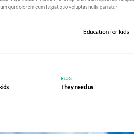
illum qui dolorem eum fugiat quo voluptas nulla pariatur
Education for kids
BLOG
kids
They need us