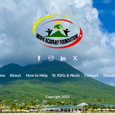
Back
To
Top
me
About
How to Help
St. Kitts & Nevis
Contact
Donat
Copyright 2025