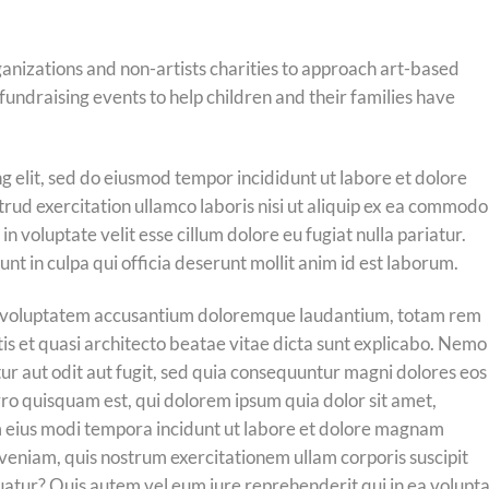
rganizations and non-artists charities to approach art-based
fundraising events to help children and their families have
g elit, sed do eiusmod tempor incididunt ut labore et dolore
rud exercitation ullamco laboris nisi ut aliquip ex ea commodo
n voluptate velit esse cillum dolore eu fugiat nulla pariatur.
nt in culpa qui officia deserunt mollit anim id est laborum.
 sit voluptatem accusantium doloremque laudantium, totam rem
tis et quasi architecto beatae vitae dicta sunt explicabo. Nemo
ur aut odit aut fugit, sed quia consequuntur magni dolores eos
ro quisquam est, qui dolorem ipsum quia dolor sit amet,
m eius modi tempora incidunt ut labore et dolore magnam
eniam, quis nostrum exercitationem ullam corporis suscipit
uatur? Quis autem vel eum iure reprehenderit qui in ea volupt