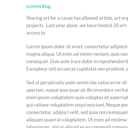
Blog
ADMIN
Sharing art for a cause has allowed artists, art o
projects. Last year alone, we have hosted 20 art-
access to
Lorem ipsum dolor sit amet, consectetur adipiscin
magna aliqua. Ut enim ad minim veniam, quis nost
consequat. Duis aute irure dolor in reprehenderit i
Excepteur sint occaecat cupidatat non proident, su
Sed ut perspiciatis unde omnis iste natus error
aperiam, eaque ipsa quae ab illo inventore verita
enim ipsam voluptatem quia voluptas sit aspernat
qui ratione voluptatem sequi nesciunt. Neque por
consectetur, adipisci velit, sed quia non numqua
aliquam quaerat voluptatem. Ut enim ad minima v
laboriosam, nisi ut aliquid ex ea commodi conseq